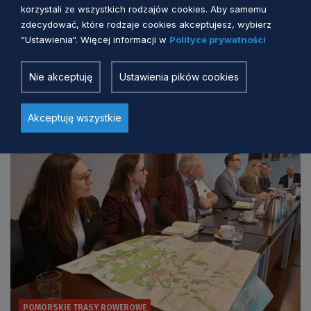
korzystali ze wszystkich rodzajów cookies. Aby samemu
zdecydować, które rodzaje cookies akceptujesz, wybierz
“Ustawienia“. Więcej informacji w
Polityce prywatności
Europejski manifest rowerowy
odpowiedzią na kryzys energetyczny i
Nie akceptuję
Ustawienia pików cookies
drogi transport
3 miesiące temu
Akceptuję wszystkie
POMORSKIE TRASY ROWEROWE