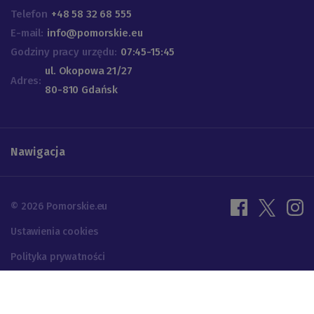
Telefon
+48 58 32 68 555
E-mail:
info@pomorskie.eu
Godziny pracy urzędu:
07:45-15:45
ul. Okopowa 21/27
Adres:
80-810 Gdańsk
Nawigacja
© 2026 Pomorskie.eu
Ustawienia cookies
Polityka prywatności
Projektowanie UX | Programowanie: ALFA BRAVO