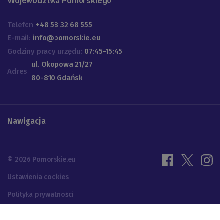
Województwa Pomorskiego
Telefon
+48 58 32 68 555
E-mail:
info@pomorskie.eu
Godziny pracy urzędu:
07:45-15:45
ul. Okopowa 21/27
Adres:
80-810 Gdańsk
Nawigacja
© 2026 Pomorskie.eu
Ustawienia cookies
Polityka prywatności
Projektowanie UX | Programowanie: ALFA BRAVO