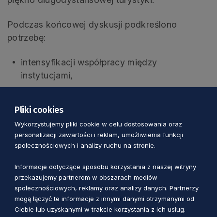
Podczas końcowej dyskusji podkreślono
potrzebę:
intensyfikacji współpracy między
instytucjami,
wspólnego wypracowywania zasad
korzystania ze szlaków,
Pliki cookies
poprawy ich dostępności i oznakowania,
Wykorzystujemy pliki cookie w celu dostosowania oraz
personalizacji zawartości i reklam, umożliwienia funkcji
edukacji użytkowników,
społecznościowych i analizy ruchu na stronie.
prowadzenia działań z poszanowaniem
Informacje dotyczące sposobu korzystania z naszej witryny
środowiska.
przekazujemy partnerom w obszarach mediów
społecznościowych, reklamy oraz analizy danych. Partnerzy
Spotkanie potwierdziło, że turystyka konna ma
mogą łączyć te informacje z innymi danymi otrzymanymi od
Ciebie lub uzyskanymi w trakcie korzystania z ich usług.
ogromny potencjał jako forma rekreacji