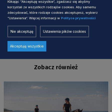
Klikając “Akceptuję wszystkie“, zgadzasz się abyśmy
dostępnej, bezpiecznej i przyjaznej
korzystali ze wszystkich rodzajów cookies. Aby samemu
naturze
.
zdecydować, które rodzaje cookies akceptujesz, wybierz
“Ustawienia“. Więcej informacji w
Polityce prywatności
Nie akceptuję
Ustawienia pików cookies
Akceptuję wszystkie
Zobacz również