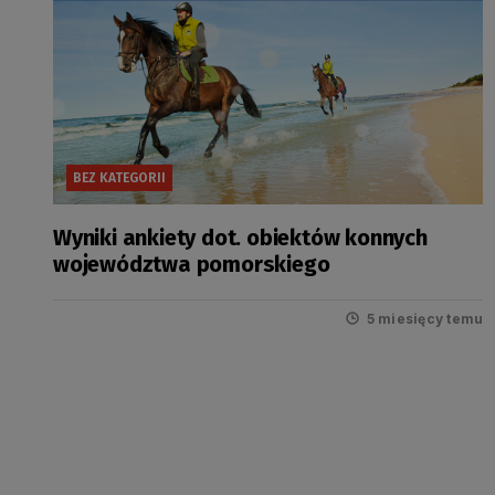
BEZ KATEGORII
Wyniki ankiety dot. obiektów konnych
województwa pomorskiego
5 miesięcy temu