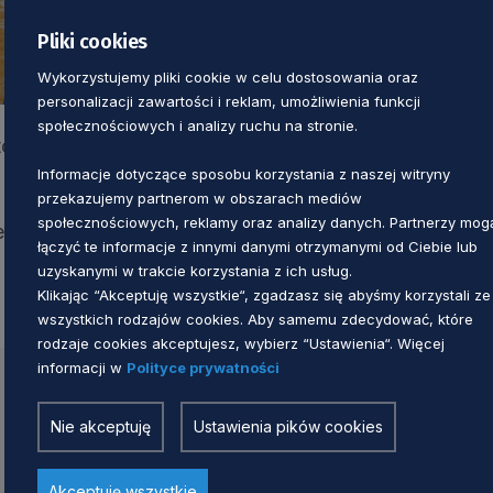
Pliki cookies
Wykorzystujemy pliki cookie w celu dostosowania oraz
personalizacji zawartości i reklam, umożliwienia funkcji
społecznościowych i analizy ruchu na stronie.
om za zaangażowanie i wkład w budowanie oferty t
Informacje dotyczące sposobu korzystania z naszej witryny
przekazujemy partnerom w obszarach mediów
społecznościowych, reklamy oraz analizy danych. Partnerzy mog
ełnym raportem.
łączyć te informacje z innymi danymi otrzymanymi od Ciebie lub
uzyskanymi w trakcie korzystania z ich usług.
Klikając “Akceptuję wszystkie“, zgadzasz się abyśmy korzystali ze
wszystkich rodzajów cookies. Aby samemu zdecydować, które
rodzaje cookies akceptujesz, wybierz “Ustawienia“. Więcej
informacji w
Polityce prywatności
Nie akceptuję
Ustawienia pików cookies
Akceptuję wszystkie