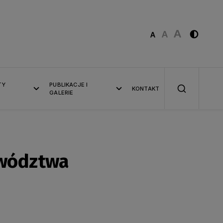
TY
PUBLIKACJE I
KONTAKT
GALERIE
ewództwa