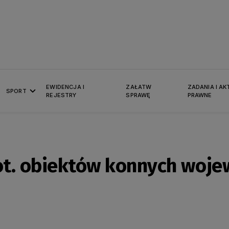
EWIDENCJA I
ZAŁATW
ZADANIA I AK
SPORT
REJESTRY
SPRAWĘ
PRAWNE
ot. obiektów konnych woj