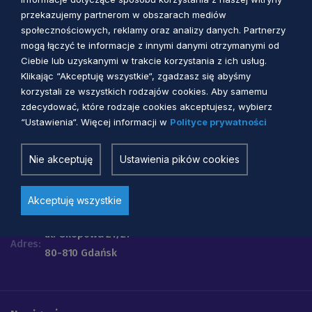
przekazujemy partnerom w obszarach mediów
społecznościowych, reklamy oraz analizy danych. Partnerzy
mogą łączyć te informacje z innymi danymi otrzymanymi od
Ciebie lub uzyskanymi w trakcie korzystania z ich usług.
Klikając “Akceptuję wszystkie“, zgadzasz się abyśmy
korzystali ze wszystkich rodzajów cookies. Aby samemu
zdecydować, które rodzaje cookies akceptujesz, wybierz
“Ustawienia“. Więcej informacji w
Polityce prywatności
Urząd Marszałkowski
Województwa Pomorskiego
Nie akceptuję
Ustawienia pików cookies
Telefon
+48 58 32 68 555
E-mail:
info@pomorskie.eu
Akceptuję wszystkie
Godziny pracy urzędu:
07:45-15:45
ul. Okopowa 21/27
Adres:
80-810 Gdańsk