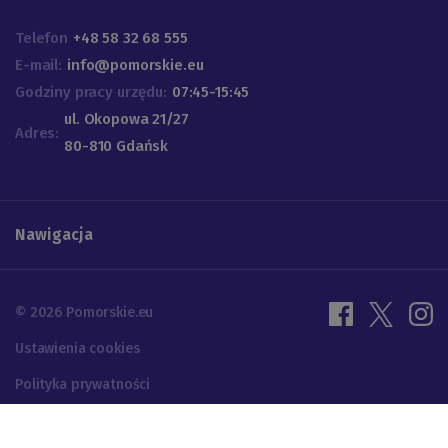
Telefon
+48 58 32 68 555
E-mail:
info@pomorskie.eu
Godziny pracy urzędu:
07:45-15:45
ul. Okopowa 21/27
Adres:
80-810 Gdańsk
Nawigacja
© 2026 Pomorskie.eu
Ustawienia cookies
Polityka prywatności
Projektowanie UX | Programowanie: ALFA BRAVO