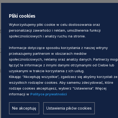
Pliki cookies
Wykorzystujemy pliki cookie w celu dostosowania oraz
ardy Infrastruktury Żeglarskiej
personalizacji zawartości i reklam, umożliwienia funkcji
społecznościowych i analizy ruchu na stronie.
Informacje dotyczące sposobu korzystania z naszej witryny
79/95/25 Standardy Żeglarskie
przekazujemy partnerom w obszarach mediów
społecznościowych, reklamy oraz analizy danych. Partnerzy mog
łączyć te informacje z innymi danymi otrzymanymi od Ciebie lub
arskich - rysunki i wizualizacje
uzyskanymi w trakcie korzystania z ich usług.
Klikając “Akceptuję wszystkie“, zgadzasz się abyśmy korzystali ze
wszystkich rodzajów cookies. Aby samemu zdecydować, które
rodzaje cookies akceptujesz, wybierz “Ustawienia“. Więcej
informacji w
Polityce prywatności
Nie akceptuję
Ustawienia pików cookies