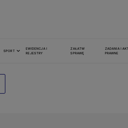
EWIDENCJA I
ZAŁATW
ZADANIA I AK
SPORT
REJESTRY
SPRAWĘ
PRAWNE
Ż, ZG I MB