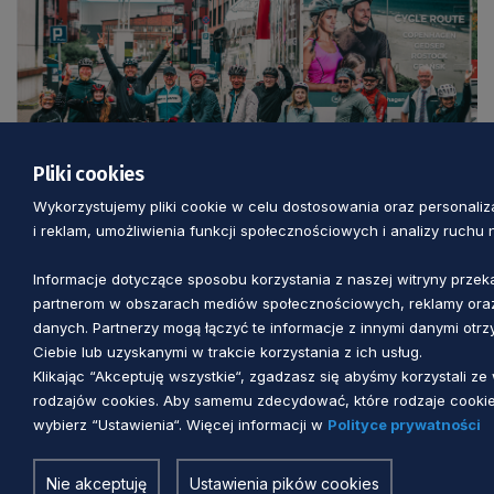
Pliki cookies
Wykorzystujemy pliki cookie w celu dostosowania oraz personaliz
PROJEKTY DT
i reklam, umożliwienia funkcji społecznościowych i analizy ruchu n
Informacje dotyczące sposobu korzystania z naszej witryny prze
Rowerem z Kopenhagi do Gdańska: Test
partnerom w obszarach mediów społecznościowych, reklamy oraz
nowego produktu transgranicznego
danych. Partnerzy mogą łączyć te informacje z innymi danymi otr
Ciebie lub uzyskanymi w trakcie korzystania z ich usług.
2 miesiące temu
Klikając “Akceptuję wszystkie“, zgadzasz się abyśmy korzystali ze
rodzajów cookies. Aby samemu zdecydować, które rodzaje cookie
wybierz “Ustawienia“. Więcej informacji w
Polityce prywatności
Nie akceptuję
Ustawienia pików cookies