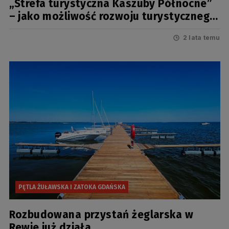
„Strefa turystyczna Kaszuby Północne”
– jako możliwość rozwoju turystycznego
powiatu lęborskiego
2 lata temu
PĘTLA ŻUŁAWSKA I ZATOKA GDAŃSKA
Rozbudowana przystań żeglarska w
Rewie już działa