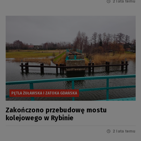
2 lata temu
PĘTLA ŻUŁAWSKA I ZATOKA GDAŃSKA
Zakończono przebudowę mostu
kolejowego w Rybinie
2 lata temu