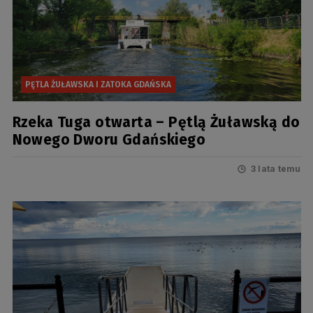
PĘTLA ŻUŁAWSKA I ZATOKA GDAŃSKA
Rzeka Tuga otwarta – Pętlą Żuławską do
Nowego Dworu Gdańskiego
3 lata temu