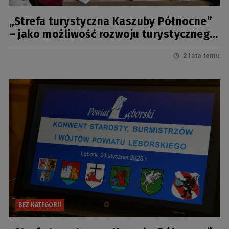
„Strefa turystyczna Kaszuby Północne”
– jako możliwość rozwoju turystycznego
powiatu wejherowskiego
2 lata temu
BEZ KATEGORII