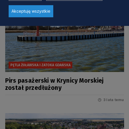
Akceptuję wszystkie
PĘTLA ŻUŁAWSKA I ZATOKA GDAŃSKA
Pirs pasażerski w Krynicy Morskiej
został przedłużony
3 lata temu