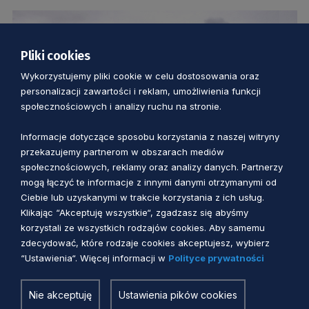
Pliki cookies
Wykorzystujemy pliki cookie w celu dostosowania oraz
personalizacji zawartości i reklam, umożliwienia funkcji
społecznościowych i analizy ruchu na stronie.
Informacje dotyczące sposobu korzystania z naszej witryny
przekazujemy partnerom w obszarach mediów
społecznościowych, reklamy oraz analizy danych. Partnerzy
PĘTLA ŻUŁAWSKA I ZATOKA GDAŃSKA
mogą łączyć te informacje z innymi danymi otrzymanymi od
Ciebie lub uzyskanymi w trakcie korzystania z ich usług.
Klikając “Akceptuję wszystkie“, zgadzasz się abyśmy
W Krynicy Morskiej zakończono
korzystali ze wszystkich rodzajów cookies. Aby samemu
rozbudowę największego portu
zdecydować, które rodzaje cookies akceptujesz, wybierz
jachtowego na Zalewie Wiślanym.
“Ustawienia“. Więcej informacji w
Polityce prywatności
3 lata temu
Nie akceptuję
Ustawienia pików cookies