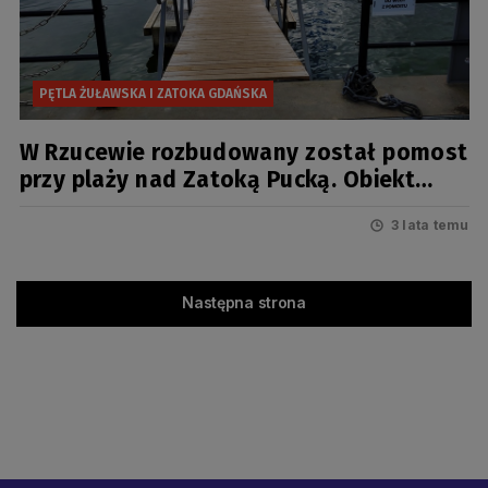
PĘTLA ŻUŁAWSKA I ZATOKA GDAŃSKA
W Rzucewie rozbudowany został pomost
przy plaży nad Zatoką Pucką. Obiekt
przedłużono o blisko 50 metrów.
3 lata temu
Następna strona