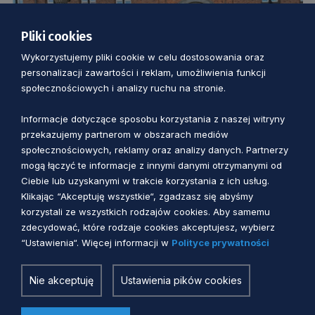
Pliki cookies
Wykorzystujemy pliki cookie w celu dostosowania oraz
personalizacji zawartości i reklam, umożliwienia funkcji
społecznościowych i analizy ruchu na stronie.
Informacje dotyczące sposobu korzystania z naszej witryny
przekazujemy partnerom w obszarach mediów
społecznościowych, reklamy oraz analizy danych. Partnerzy
PROJEKTY DT
mogą łączyć te informacje z innymi danymi otrzymanymi od
Ciebie lub uzyskanymi w trakcie korzystania z ich usług.
Rowerem z Kopenhagi do Gdańska!
Klikając “Akceptuję wszystkie“, zgadzasz się abyśmy
Wystartowała wyjątkowa,
korzystali ze wszystkich rodzajów cookies. Aby samemu
zdecydować, które rodzaje cookies akceptujesz, wybierz
międzynarodowa wyprawa i innowacyjna
“Ustawienia“. Więcej informacji w
Polityce prywatności
2 miesiące temu
usługa
Nie akceptuję
Ustawienia pików cookies